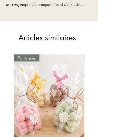
autres, emplis de compassion et d’empathie.
Articles similaires
Fin de serie
Fin de serie