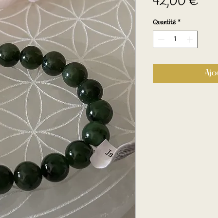
Pri
42,00 €
Quantité
*
Ajo