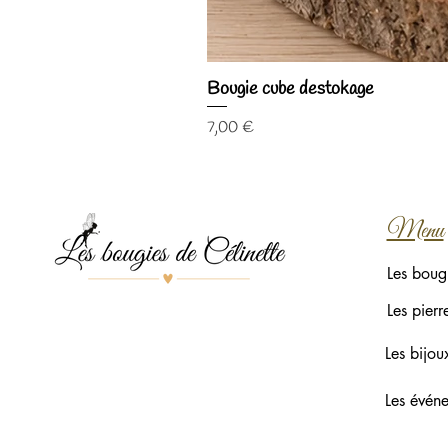
Bougie cube destokage
Prix
7,00 €
Menu
Les boug
Les pierr
Les bijou
Les évén