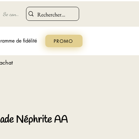
Se connecter
ramme de fidélité
PROMO
'achat
Jade Néphrite AA