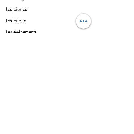
Les pierres
Les bijoux
Les événements
Contact
Formulaire de contact
Programme fidélité
Infos
CGV