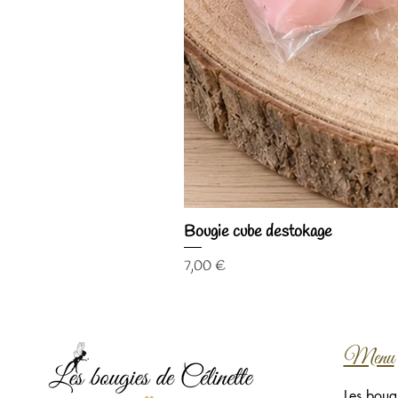
Bougie cube destokage
Prix
7,00 €
Menu
Les boug