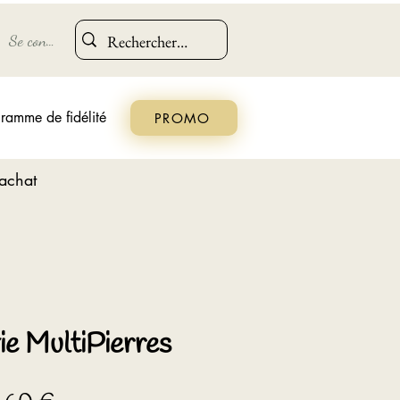
Se connecter
ramme de fidélité
PROMO
'achat
ie MultiPierres