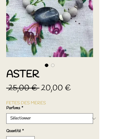
ASTER
Prix
Prix
 25,00 € 
20,00 €
original
promotionnel
FETES DES MERES
Parfums
*
Quantité
*