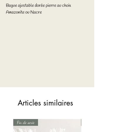
Bague ajustable dorée pierre au choix
Amazonite ou Nacre
Articles similaires
Fin de serie
Fin de serie