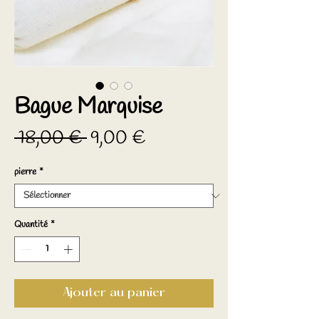
Bague Marquise
Prix
Prix
 18,00 € 
9,00 €
original
promotionnel
pierre
*
Quantité
*
Ajouter au panier