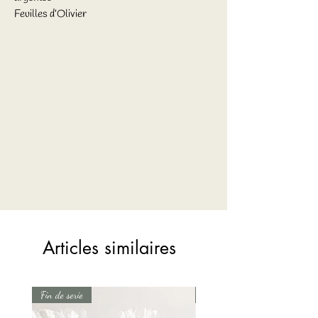
Feuilles d’Olivier
Articles similaires
Fin de serie
Fin de serie