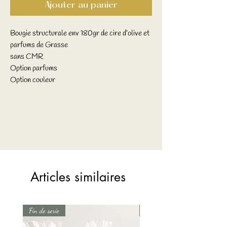
Ajouter au panier
Bougie structurale env 180gr de cire d’olive et
parfums de Grasse
sans CMR
Option parfums
Option couleur
Articles similaires
Fin de serie
Fin de serie