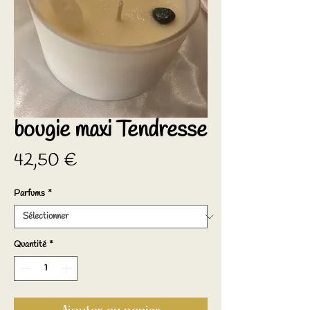
bougie maxi Tendresse
Prix
42,50 €
Parfums
*
Quantité
*