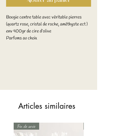
Ajouter au panier
Bougie centre table avec véritable pierres
(quartz rose, cristal de roche, améthyste ect )
env 400gr de cire d’olive
Parfums au choix
Articles similaires
Fin de serie
Fin de serie