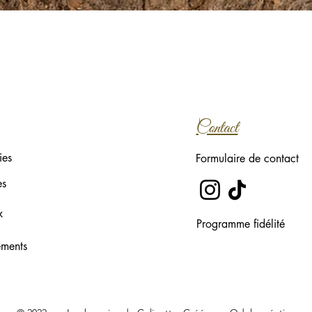
Aperçu rapide
Contact
ies
Formulaire de contact
es
x
Programme fidélité
ements