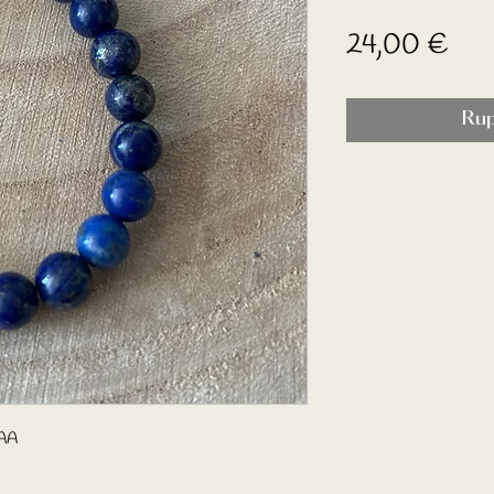
Prix
24,00 €
Rup
 AA