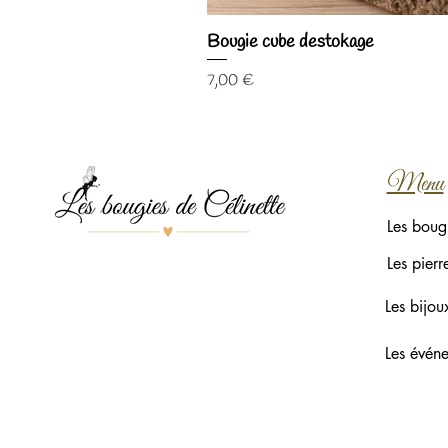
Bougie cube destokage
Prix
7,00 €
Menu
Les boug
Les pierr
Les bijou
Les évén