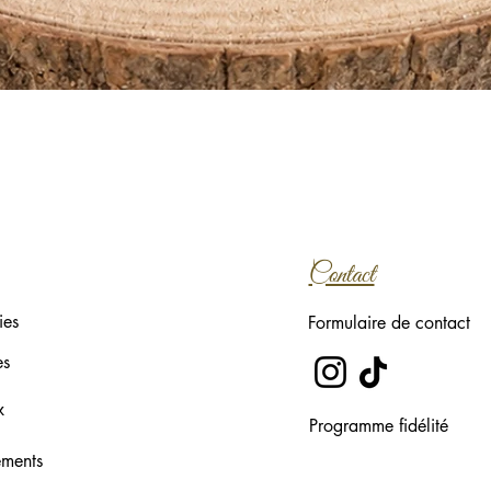
Aperçu rapide
Contact
ies
Formulaire de contact
es
x
Programme fidélité
ements