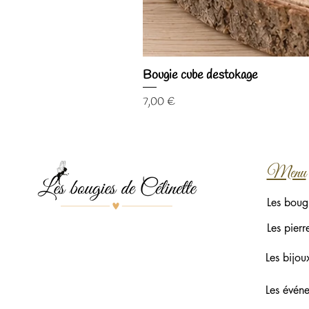
Bougie cube destokage
Prix
7,00 €
Menu
Les boug
Les pierr
Les bijou
Les évén