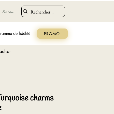
Se connecter
ramme de fidélité
PROMO
'achat
Turquoise charms
e