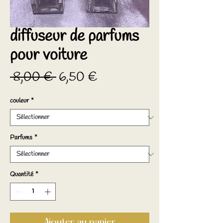
diffuseur de parfums
pour voiture
Prix
Prix
 8,00 € 
6,50 €
original
promotionnel
couleur
*
Parfums
*
Quantité
*
Ajouter au panier