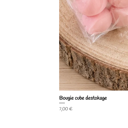
Bougie cube destokage
Prix
7,00 €