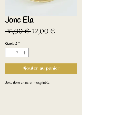
Jonc Ela
Prix
Prix
 15,00 € 
12,00 €
original
promotionnel
Quantité
*
Ajouter au panier
Jonc dore en acier inoxydable