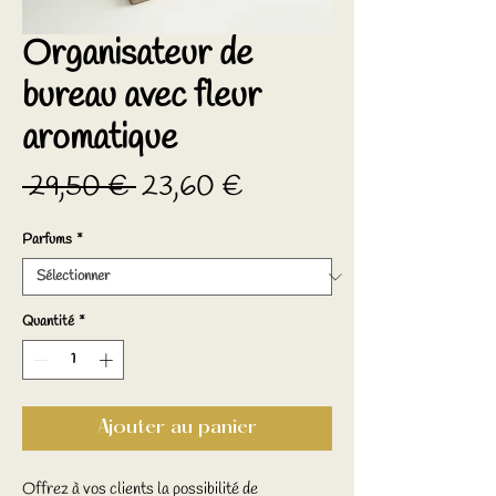
Organisateur de
bureau avec fleur
aromatique
Prix
Prix
 29,50 € 
23,60 €
original
promotionnel
Parfums
*
Quantité
*
Ajouter au panier
Offrez à vos clients la possibilité de