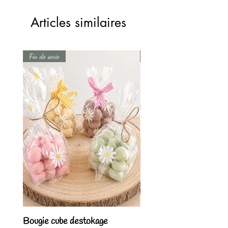
Articles similaires
Fin de serie
Fin de serie
Bougie cube destokage
Bougie coquillage dest