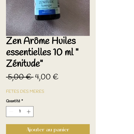
Zen Arôme Huiles
essentielles 10 ml "
Zénitude"
Prix
Prix
 5,00 € 
4,00 €
original
promotionnel
FETES DES MERES
Quantité
*
Ajouter au panier